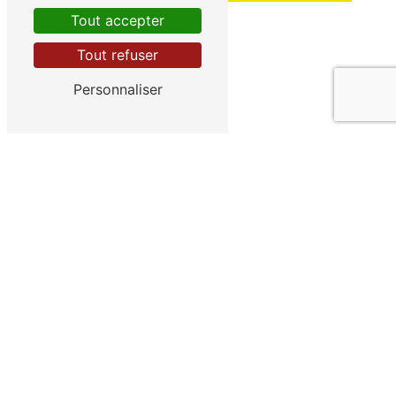
Tout accepter
Tout refuser
Personnaliser
Vous n'êtes pas un robot, veuillez répondre
à cette question : combien font six plus un ?
En cochant cette case, j'accepte les