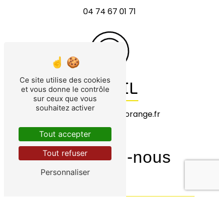
04 74 67 01 71
Ce site utilise des cookies
E-MAIL
et vous donne le contrôle
sur ceux que vous
souhaitez activer
garagedumont@orange.fr
Tout accepter
Tout refuser
Contactez-nous
Personnaliser