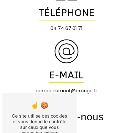
TÉLÉPHONE
04 74 67 01 71
E-MAIL
garagedumont@orange.fr
Contactez-nous
Ce site utilise des cookies
et vous donne le contrôle
sur ceux que vous
souhaitez activer