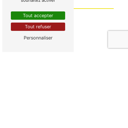
souhaitez activer
Tout accepter
Tout refuser
Personnaliser
Vous n'êtes pas un robot, veuillez répondre
à cette question : combien font neuf plus
sept ?